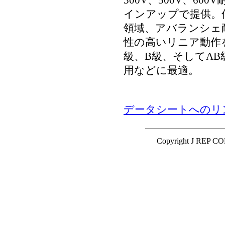
300V、500V、600
インアップで提供。
領域、アバランシェ
性の高いリニア動作
級、B級、そしてA
用などに最適。
データシートへのリ
Copyright J REP C