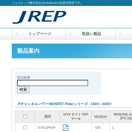
ジェイレップ株式会社はLittelfuseの正規代理店です｡
トップページ
取扱い製品
会
製品案内
型式検索
Pチャンネル パワーMOSFET Polarシリーズ - 100V～600V
IXYS サイト PDF
IXYS サイト PDF
IXYS サイト PDF
IXYS サイト PDF
RDS(ON) 
RDS(ON) 
RDS(ON) 
RDS(ON) 
型式
型式
型式
型式
VDSS(V)
VDSS(V)
VDSS(V)
VDSS(V)
25℃ (Ω
25℃ (Ω
25℃ (Ω
25℃ (Ω
データ
データ
データ
データ
IXTA10P50P
IXTA10P50P
-500
-500
1
1