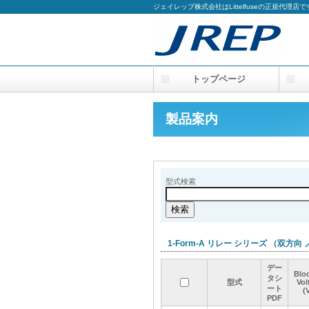
ジェイレップ株式会社はLittelfuseの正規代理店で
トップページ
製品案内
型式検索
1-Form-A リレー シリーズ （双方
デー
デー
デー
デー
Blo
Blo
Blo
Blo
タシ
タシ
タシ
タシ
型式
型式
型式
型式
Vol
Vol
Vol
Vol
ート
ート
ート
ート
(
(
(
(
PDF
PDF
PDF
PDF