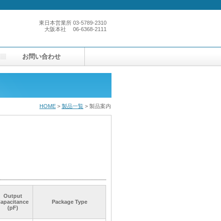
東日本営業所
03-5789-2310
大阪本社
06-6368-2111
お問い合わせ
HOME
>
製品一覧
> 製品案内
Output
Output
Output
Output
apacitance
apacitance
apacitance
apacitance
Package Type
Package Type
Package Type
Package Type
(pF)
(pF)
(pF)
(pF)