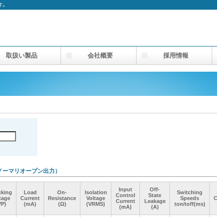
す｡
取扱い製品
会社概要
採用情報
向 ノーマリオープン出力）
Input
Input
Input
Input
Off-
Off-
Off-
Off-
cking
cking
cking
cking
Load
Load
Load
Load
On-
On-
On-
On-
Isolation
Isolation
Isolation
Isolation
Switching
Switching
Switching
Switching
Control
Control
Control
Control
State
State
State
State
tage
tage
tage
tage
Current
Current
Current
Current
Resistance
Resistance
Resistance
Resistance
Voltage
Voltage
Voltage
Voltage
Speeds
Speeds
Speeds
Speeds
C
C
C
C
Current
Current
Current
Current
Leakage
Leakage
Leakage
Leakage
VP)
VP)
VP)
VP)
(mA)
(mA)
(mA)
(mA)
(Ω)
(Ω)
(Ω)
(Ω)
(VRMS)
(VRMS)
(VRMS)
(VRMS)
ton/toff(ms)
ton/toff(ms)
ton/toff(ms)
ton/toff(ms)
(mA)
(mA)
(mA)
(mA)
(A)
(A)
(A)
(A)