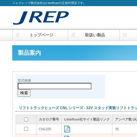
ジェイレップ株式会社はLittelfuseの正規代理店です｡
トップページ
取扱い製品
会
製品案内
型式検索
リフトトラックヒューズ CNL シリーズ - 32V スタッド実装リフトト
カタログ番号
カタログ番号
カタログ番号
カタログ番号
Littelfuse社サイト製品リンク
Littelfuse社サイト製品リンク
Littelfuse社サイト製品リンク
Littelfuse社サイト製品リンク
アンペア数 (A
アンペア数 (A
アンペア数 (A
アンペア数 (A
CNL035
CNL035
35
35