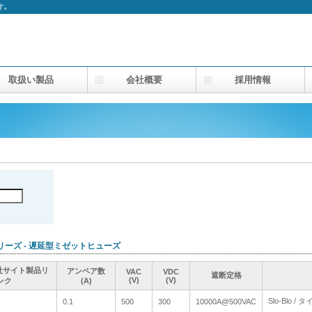
す｡
取扱い製品
会社概要
採用情報
 シリーズ - 遅延型ミゼットヒューズ
use社サイト製品リ
use社サイト製品リ
use社サイト製品リ
use社サイト製品リ
アンペア数
アンペア数
アンペア数
アンペア数
VAC
VAC
VAC
VAC
VDC
VDC
VDC
VDC
遮断定格
遮断定格
遮断定格
遮断定格
(V)
(V)
(V)
(V)
(V)
(V)
(V)
(V)
ンク
ンク
ンク
ンク
(A)
(A)
(A)
(A)
Slo-Blo 
Slo-Blo 
0.1
0.1
500
500
300
300
10000A@500VAC
10000A@500VAC