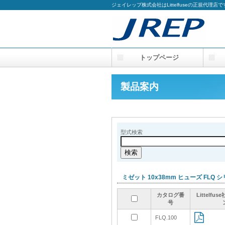
ジェイレップ株式会社はLittelfuseの正規代理店で
トップページ
製品案内
型式検索
ミゼット 10x38mm ヒューズ FLQ
カタログ番
カタログ番
カタログ番
カタログ番
Littelf
Littelf
Littelf
Littelf
号
号
号
号
FLQ.100
FLQ.100