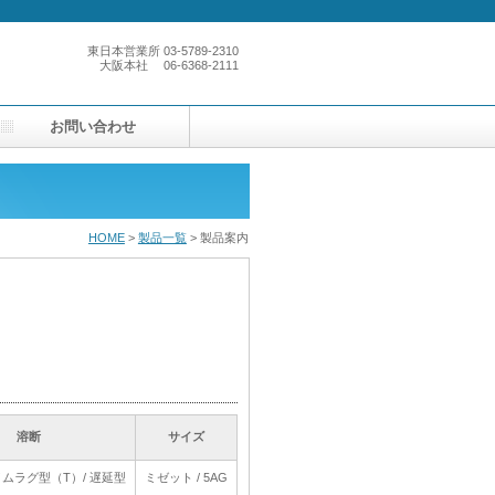
東日本営業所
03-5789-2310
大阪本社
06-6368-2111
お問い合わせ
HOME
>
製品一覧
> 製品案内
溶断
溶断
溶断
溶断
サイズ
サイズ
サイズ
サイズ
/ タイムラグ型（T）/ 遅延型
/ タイムラグ型（T）/ 遅延型
ミゼット / 5AG
ミゼット / 5AG