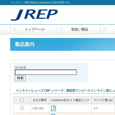
ジェイレップ株式会社はLittelfuseの正規代理店です｡
トップページ
取扱い製品
会
製品案内
型式検索
インラインヒューズ LMF シリーズ - 遅延型ワンピースインライン型
タログ番号
タログ番号
タログ番号
タログ番号
Littelfuse社サイト製品リンク
Littelfuse社サイト製品リンク
Littelfuse社サイト製品リンク
Littelfuse社サイト製品リンク
アンペア数 (A)
アンペア数 (A)
アンペア数 (A)
アンペア数 (A)
LMF.300
LMF.300
0.3
0.3