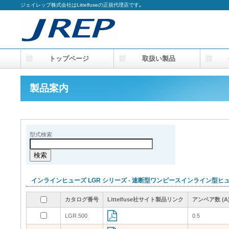
ジェイレップ株式会社はLittelfuseの正規代理店です｡
トップページ
取扱い製品
会
製品案内
型式検索
インラインヒューズ LGR シリーズ - 速断型ワンピースインライン型
カタログ番号
カタログ番号
カタログ番号
カタログ番号
Littelfuse社サイト製品リンク
Littelfuse社サイト製品リンク
Littelfuse社サイト製品リンク
Littelfuse社サイト製品リンク
アンペア数 (A
アンペア数 (A
アンペア数 (A
アンペア数 (A
LGR.500
LGR.500
0.5
0.5