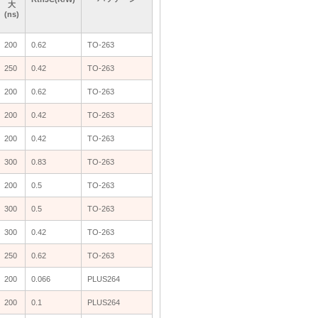
大
大
大
大
(ns)
(ns)
(ns)
(ns)
200
200
0.62
0.62
TO-263
TO-263
250
250
0.42
0.42
TO-263
TO-263
200
200
0.62
0.62
TO-263
TO-263
200
200
0.42
0.42
TO-263
TO-263
200
200
0.42
0.42
TO-263
TO-263
300
300
0.83
0.83
TO-263
TO-263
200
200
0.5
0.5
TO-263
TO-263
300
300
0.5
0.5
TO-263
TO-263
300
300
0.42
0.42
TO-263
TO-263
250
250
0.62
0.62
TO-263
TO-263
200
200
0.066
0.066
PLUS264
PLUS264
200
200
0.1
0.1
PLUS264
PLUS264