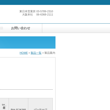
東日本営業所
03-5789-2310
大阪本社
06-6368-2111
お問い合わせ
HOME
>
製品一覧
> 製品案内
trr_
trr_
trr_
trr_
最
最
最
最
パッケージ
パッケージ
パッケージ
パッケージ
RthJC(K/W)
RthJC(K/W)
RthJC(K/W)
RthJC(K/W)