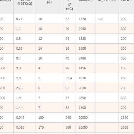
(A)
(A)
(A)
(A)
@25℃(Ω)
@25℃(Ω)
@25℃(Ω)
@25℃(Ω)
ジ
ジ
ジ
ジ
(nC)
(nC)
(nC)
(nC)
00
00
0.74
0.74
10
10
32
32
1720
1720
120
120
200
200
00
00
1.1
1.1
10
10
40
40
2050
2050
300
300
00
00
0.5
0.5
12
12
29
29
1830
1830
200
200
00
00
0.55
0.55
14
14
36
36
2500
2500
300
300
00
00
0.4
0.4
16
16
43
43
2480
2480
300
300
000
000
3.3
3.3
4
4
26
26
1456
1456
150
150
000
000
2.8
2.8
5
5
33.4
33.4
1830
1830
250
250
200
200
2.75
2.75
6
6
92
92
2830
2830
250
250
000
000
1.9
1.9
7
7
47
47
2590
2590
300
300
00
00
1.44
1.44
7
7
32
32
1800
1800
200
200
00
00
0.049
0.049
100
100
240
240
20000
20000
1890
1890
00
00
0.018
0.018
170
170
258
258
20000
20000
1250
1250