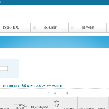
す｡
取扱い製品
会社概要
採用情報
（HiPerFET）搭載 N チャネル パワー MOSFET
1
2
3
›
»
ゲー
ゲー
ゲー
ゲー
RDS(ON)_
RDS(ON)_
RDS(ON)_
RDS(ON)_
トチ
トチ
トチ
トチ
ID_cont@25℃
ID_cont@25℃
ID_cont@25℃
ID_cont@25℃
最大値
最大値
最大値
最大値
DSS(V)
DSS(V)
DSS(V)
DSS(V)
CISS(pF)
CISS(pF)
CISS(pF)
CISS(pF)
trr_TYP(ns)
trr_TYP(ns)
trr_TYP(ns)
trr_TYP(ns)
PD(W)
PD(W)
PD(W)
PD(W)
ャー
ャー
ャー
ャー