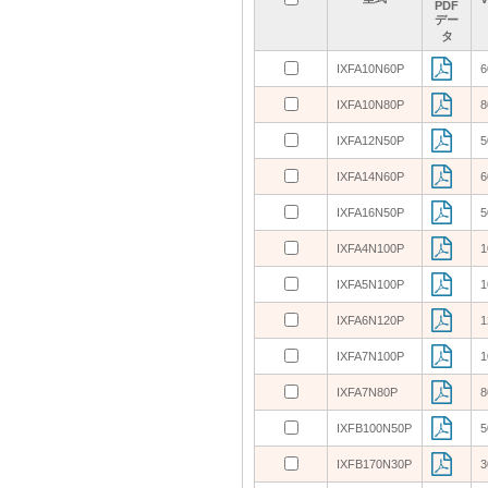
PDF
PDF
PDF
PDF
デー
デー
デー
デー
タ
タ
タ
タ
IXFA10N60P
IXFA10N60P
6
6
IXFA10N80P
IXFA10N80P
8
8
IXFA12N50P
IXFA12N50P
5
5
IXFA14N60P
IXFA14N60P
6
6
IXFA16N50P
IXFA16N50P
5
5
IXFA4N100P
IXFA4N100P
1
1
IXFA5N100P
IXFA5N100P
1
1
IXFA6N120P
IXFA6N120P
1
1
IXFA7N100P
IXFA7N100P
1
1
IXFA7N80P
IXFA7N80P
8
8
IXFB100N50P
IXFB100N50P
5
5
IXFB170N30P
IXFB170N30P
3
3