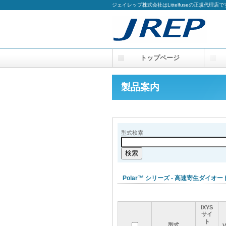
ジェイレップ株式会社はLittelfuseの正規代理店で
トップページ
製品案内
型式検索
Polar™ シリーズ - 高速寄生ダイオード
IXYS
IXYS
IXYS
IXYS
サイ
サイ
サイ
サイ
ト
ト
ト
ト
型式
型式
型式
型式
V
V
V
V