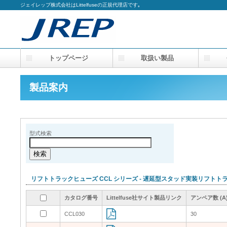
ジェイレップ株式会社はLittelfuseの正規代理店です｡
トップページ
取扱い製品
会
製品案内
型式検索
リフトトラックヒューズ CCL シリーズ - 遅延型スタッド実装リフトト
カタログ番号
カタログ番号
カタログ番号
カタログ番号
Littelfuse社サイト製品リンク
Littelfuse社サイト製品リンク
Littelfuse社サイト製品リンク
Littelfuse社サイト製品リンク
アンペア数 (A
アンペア数 (A
アンペア数 (A
アンペア数 (A
CCL030
CCL030
30
30