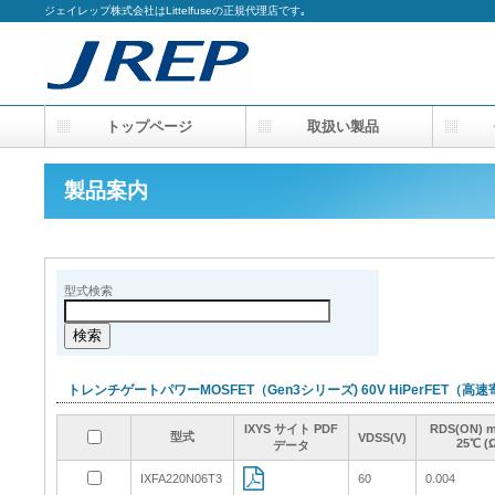
ジェイレップ株式会社はLittelfuseの正規代理店です｡
トップページ
取扱い製品
会
製品案内
型式検索
トレンチゲートパワーMOSFET（Gen3シリーズ) 60V HiPerFET
IXYS サイト PDF
IXYS サイト PDF
IXYS サイト PDF
IXYS サイト PDF
RDS(ON) 
RDS(ON) 
RDS(ON) 
RDS(ON) 
型式
型式
型式
型式
VDSS(V)
VDSS(V)
VDSS(V)
VDSS(V)
25℃ (
25℃ (
25℃ (
25℃ (
データ
データ
データ
データ
IXFA220N06T3
IXFA220N06T3
60
60
0.004
0.004