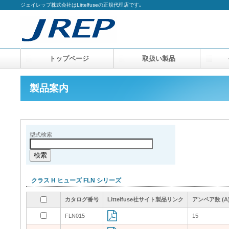
ジェイレップ株式会社はLittelfuseの正規代理店です｡
トップページ
取扱い製品
会
製品案内
型式検索
クラス H ヒューズ FLN シリーズ
カタログ番号
カタログ番号
カタログ番号
カタログ番号
Littelfuse社サイト製品リンク
Littelfuse社サイト製品リンク
Littelfuse社サイト製品リンク
Littelfuse社サイト製品リンク
アンペア数 (A
アンペア数 (A
アンペア数 (A
アンペア数 (A
FLN015
FLN015
15
15