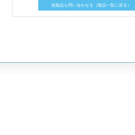
他製品も問い合わせる（製品一覧に戻る）
FLN150
FLN150
150
150
FLN17.5
FLN17.5
17.5
17.5
FLN175
FLN175
175
175
FLN200
FLN200
200
200
FLN225
FLN225
225
225
FLN250
FLN250
250
250
FLN300
FLN300
300
300
FLN350
FLN350
350
350
FLN400
FLN400
400
400
FLN450
FLN450
450
450
FLN500
FLN500
500
500
FLN600
FLN600
600
600