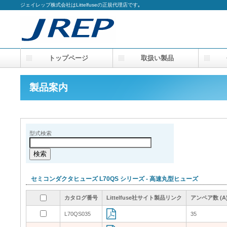
ジェイレップ株式会社はLittelfuseの正規代理店です｡
トップページ
取扱い製品
会
製品案内
型式検索
セミコンダクタヒューズ L70QS シリーズ - 高速丸型ヒューズ
カタログ番号
カタログ番号
カタログ番号
カタログ番号
Littelfuse社サイト製品リンク
Littelfuse社サイト製品リンク
Littelfuse社サイト製品リンク
Littelfuse社サイト製品リンク
アンペア数 (A
アンペア数 (A
アンペア数 (A
アンペア数 (A
L70QS035
L70QS035
35
35