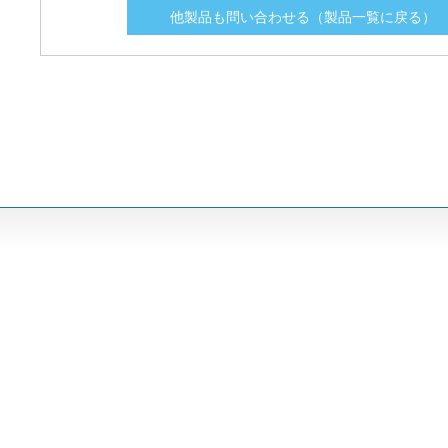
他製品も問い合わせる（製品一覧に戻る）
L70QS350
L70QS350
350
350
L70QS400
L70QS400
400
400
L70QS450
L70QS450
450
450
L70QS500
L70QS500
500
500
L70QS600
L70QS600
600
600
L70QS700
L70QS700
700
700
L70QS800
L70QS800
800
800