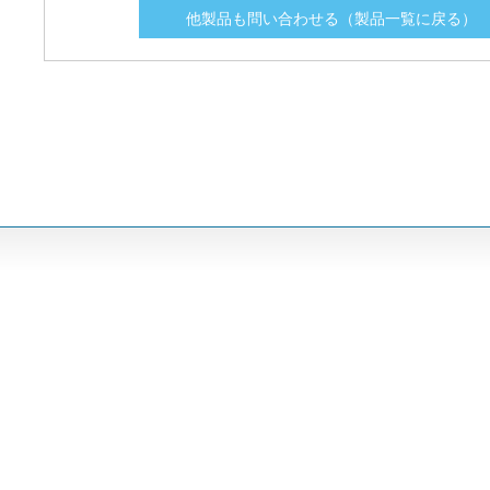
他製品も問い合わせる（製品一覧に戻る）
LLNRK008
LLNRK008
8
8
250
250
LLNRK009
LLNRK009
9
9
250
250
LLNRK01.4
LLNRK01.4
1.4
1.4
250
250
LLNRK01.6
LLNRK01.6
1.6
1.6
250
250
LLNRK01.8
LLNRK01.8
1.8
1.8
250
250
LLNRK010
LLNRK010
10
10
250
250
LLNRK012
LLNRK012
12
12
250
250
LLNRK015
LLNRK015
15
15
250
250
LLNRK02.5
LLNRK02.5
2.5
2.5
250
250
LLNRK02.8
LLNRK02.8
2.8
2.8
250
250
LLNRK020
LLNRK020
20
20
250
250
LLNRK025
LLNRK025
25
25
250
250
LLNRK03.2
LLNRK03.2
3.2
3.2
250
250