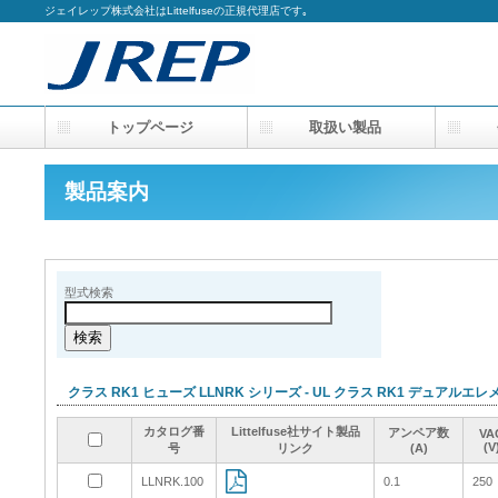
ジェイレップ株式会社はLittelfuseの正規代理店です｡
トップページ
取扱い製品
会
製品案内
型式検索
クラス RK1 ヒューズ LLNRK シリーズ - UL クラス RK1 デュアル
カタログ番
カタログ番
カタログ番
カタログ番
Littelfuse社サイト製品
Littelfuse社サイト製品
Littelfuse社サイト製品
Littelfuse社サイト製品
アンペア数
アンペア数
アンペア数
アンペア数
VA
VA
VA
VA
(V
(V
(V
(V
号
号
号
号
リンク
リンク
リンク
リンク
(A)
(A)
(A)
(A)
LLNRK.100
LLNRK.100
0.1
0.1
250
250