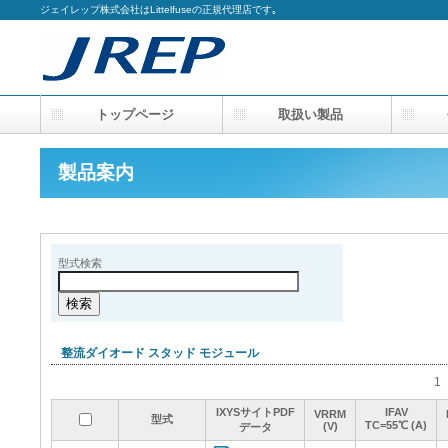
ジェイレップ株式会社はLittelfuseの正規代理店です｡
トップページ
取扱い製品
会
製品案内
型式検索
整流ダイオード スタッド モジュール
1
IXYSサイトPDF
IXYSサイトPDF
IXYSサイトPDF
IXYSサイトPDF
IFAV
IFAV
IFAV
IFAV
VRRM
VRRM
VRRM
VRRM
型式
型式
型式
型式
TC=55℃ (A)
TC=55℃ (A)
TC=55℃ (A)
TC=55℃ (A)
(V)
(V)
(V)
(V)
データ
データ
データ
データ