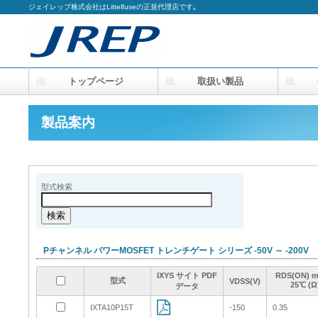
ジェイレップ株式会社はLittelfuseの正規代理店です｡
トップページ
取扱い製品
会
製品案内
型式検索
Pチャンネル パワーMOSFET トレンチゲート シリーズ -50V ～ -200V
IXYS サイト PDF
IXYS サイト PDF
IXYS サイト PDF
IXYS サイト PDF
RDS(ON) 
RDS(ON) 
RDS(ON) 
RDS(ON) 
型式
型式
型式
型式
VDSS(V)
VDSS(V)
VDSS(V)
VDSS(V)
25℃ (Ω
25℃ (Ω
25℃ (Ω
25℃ (Ω
データ
データ
データ
データ
IXTA10P15T
IXTA10P15T
-150
-150
0.35
0.35