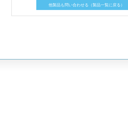
LCB127
LCB127
250
250
200
200
10
10
3750
3750
他製品も問い合わせる（製品一覧に戻る）
LCB710
LCB710
60
60
1000
1000
0.6
0.6
3750
3750
LCB716
LCB716
60
60
500
500
2
2
3750
3750
LCB717
LCB717
30
30
1500
1500
0.3
0.3
3750
3750
PLB150
PLB150
250
250
250
250
7
7
3750
3750
PLB171
PLB171
800
800
80
80
55
55
5000
5000
PLB190
PLB190
400
400
130
130
25
25
5000
5000