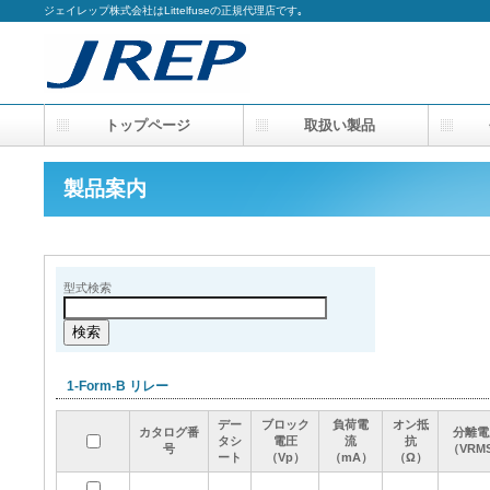
ジェイレップ株式会社はLittelfuseの正規代理店です｡
トップページ
取扱い製品
会
製品案内
型式検索
1-Form-B リレー
デー
デー
デー
デー
ブロック
ブロック
ブロック
ブロック
負荷電
負荷電
負荷電
負荷電
オン抵
オン抵
オン抵
オン抵
カタログ番
カタログ番
カタログ番
カタログ番
分離電
分離電
分離電
分離電
タシ
タシ
タシ
タシ
電圧
電圧
電圧
電圧
流
流
流
流
抗
抗
抗
抗
号
号
号
号
（VRM
（VRM
（VRM
（VRM
ート
ート
ート
ート
（Vp）
（Vp）
（Vp）
（Vp）
（mA）
（mA）
（mA）
（mA）
（Ω）
（Ω）
（Ω）
（Ω）