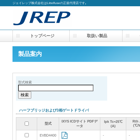
ジェイレップ株式会社はLittelfuseの正規代理店です｡
トップページ
取扱い製品
会
製品案内
型式検索
ハーフブリッジおよび3相ゲートドライバ
IXYS ICDサイト PDFデ
IXYS ICDサイト PDFデ
IXYS ICDサイト PDFデ
IXYS ICDサイト PDFデ
Rth 
Rth 
Rth 
Rth 
Ipk Tc=25℃
Ipk Tc=25℃
Ipk Tc=25℃
Ipk Tc=25℃
型式
型式
型式
型式
(℃/
(℃/
(℃/
(℃/
ータ
ータ
ータ
ータ
(A)
(A)
(A)
(A)
EVBD4400
EVBD4400
-
-
-
-