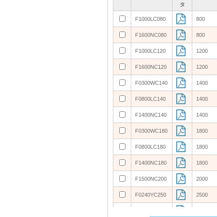
タ
タ
タ
タ
F1000LC080
F1000LC080
800
800
F1600NC080
F1600NC080
800
800
F1000LC120
F1000LC120
1200
1200
F1600NC120
F1600NC120
1200
1200
F0300WC140
F0300WC140
1400
1400
F0800LC140
F0800LC140
1400
1400
F1400NC140
F1400NC140
1400
1400
F0300WC180
F0300WC180
1800
1800
F0800LC180
F0800LC180
1800
1800
F1400NC180
F1400NC180
1800
1800
F1500NC200
F1500NC200
2000
2000
F0240YC250
F0240YC250
2500
2500
F0240YH250
F0240YH250
2500
2500