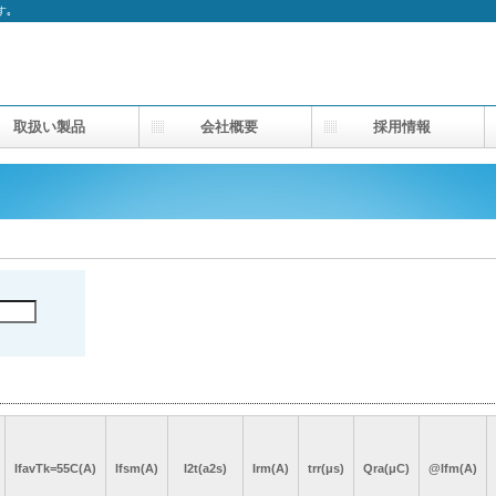
す｡
取扱い製品
会社概要
採用情報
IfavTk=55C(A)
IfavTk=55C(A)
IfavTk=55C(A)
IfavTk=55C(A)
Ifsm(A)
Ifsm(A)
Ifsm(A)
Ifsm(A)
I2t(a2s)
I2t(a2s)
I2t(a2s)
I2t(a2s)
Irm(A)
Irm(A)
Irm(A)
Irm(A)
trr(μs)
trr(μs)
trr(μs)
trr(μs)
Qra(μC)
Qra(μC)
Qra(μC)
Qra(μC)
@Ifm(A)
@Ifm(A)
@Ifm(A)
@Ifm(A)