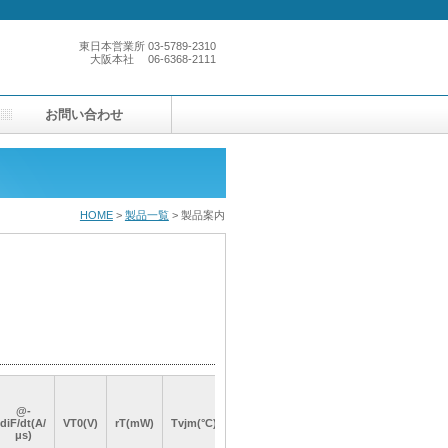
東日本営業所
03-5789-2310
大阪本社
06-6368-2111
お問い合わせ
HOME
>
製品一覧
> 製品案内
Rth JK
Rth JK
Rth JK
Rth JK
@-
@-
@-
@-
d.c.180°
d.c.180°
d.c.180°
d.c.180°
図番
図番
図番
図番
旧型式
旧型式
旧型式
旧型式
diF/dt(A/
diF/dt(A/
diF/dt(A/
diF/dt(A/
VT0(V)
VT0(V)
VT0(V)
VT0(V)
rT(mW)
rT(mW)
rT(mW)
rT(mW)
Tvjm(°C)
Tvjm(°C)
Tvjm(°C)
Tvjm(°C)
sine
sine
sine
sine
μs)
μs)
μs)
μs)
(K/W)
(K/W)
(K/W)
(K/W)