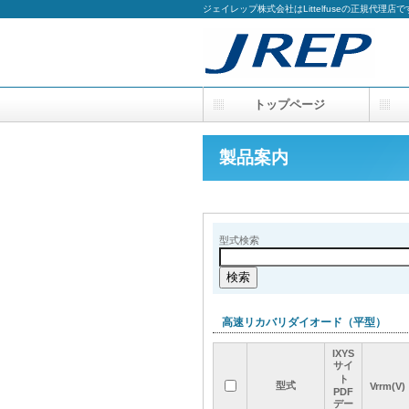
ジェイレップ株式会社はLittelfuseの正規代理店で
トップページ
製品案内
型式検索
高速リカバリダイオード（平型）
IXYS
IXYS
IXYS
IXYS
サイ
サイ
サイ
サイ
ト
ト
ト
ト
型式
型式
型式
型式
Vrrm(V)
Vrrm(V)
Vrrm(V)
Vrrm(V)
PDF
PDF
PDF
PDF
デー
デー
デー
デー