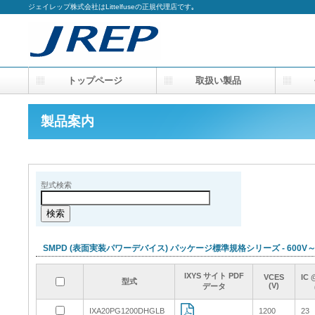
ジェイレップ株式会社はLittelfuseの正規代理店です｡
トップページ
取扱い製品
会
製品案内
型式検索
SMPD (表面実装パワーデバイス) パッケージ標準規格シリーズ - 600V～2
IXYS サイト PDF
IXYS サイト PDF
IXYS サイト PDF
IXYS サイト PDF
VCES
VCES
VCES
VCES
IC 
IC 
IC 
IC 
型式
型式
型式
型式
(V)
(V)
(V)
(V)
データ
データ
データ
データ
IXA20PG1200DHGLB
IXA20PG1200DHGLB
1200
1200
23
23