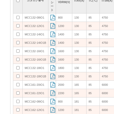
カタログ番号
カタログ番号
カタログ番号
カタログ番号
ITAV(A)
ITAV(A)
ITAV(A)
ITAV(A)
TC(°C)
TC(°C)
TC(°C)
TC(°C)
ITSM(A)
ITSM(A)
ITSM(A)
ITSM(A)
VDRM(V)
VDRM(V)
VDRM(V)
VDRM(V)
シ
シ
シ
シ
ー
ー
ー
ー
ト
ト
ト
ト
MCC132-08IO1
MCC132-08IO1
800
800
130
130
85
85
4750
4750
MCC132-12IO1
MCC132-12IO1
1200
1200
130
130
85
85
4750
4750
MCC132-14IO1
MCC132-14IO1
1400
1400
130
130
85
85
4750
4750
MCC132-14IO1B
MCC132-14IO1B
1400
1400
130
130
85
85
4750
4750
MCC132-16IO1
MCC132-16IO1
1600
1600
130
130
85
85
4750
4750
MCC132-16IO1B
MCC132-16IO1B
1600
1600
130
130
85
85
4750
4750
MCC132-18IO1
MCC132-18IO1
1800
1800
130
130
85
85
4750
4750
MCC132-18IO1B
MCC132-18IO1B
1800
1800
130
130
85
85
4750
4750
MCC161-20IO1
MCC161-20IO1
2000
2000
165
165
85
85
6000
6000
MCC161-22IO1
MCC161-22IO1
2200
2200
165
165
85
85
6000
6000
MCC162-08IO1
MCC162-08IO1
800
800
181
181
85
85
6000
6000
MCC162-12IO1
MCC162-12IO1
1200
1200
181
181
85
85
6000
6000