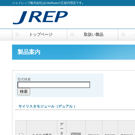
ジェイレップ株式会社はLittelfuseの正規代理店です｡
トップページ
取扱い製品
会
製品案内
型式検索
サイリスタモジュール（デュアル ）
デ
デ
デ
デ
ー
ー
ー
ー
タ
タ
タ
タ
VRRM/
VRRM/
VRRM/
VRRM/