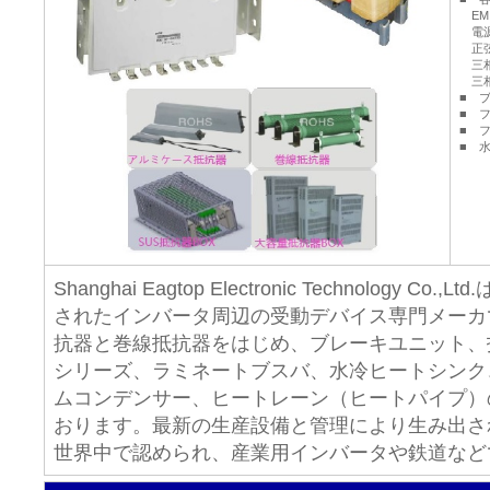
EM
電源
正弦
三相
三相
■ 
■ 
■ 
■ 
Shanghai Eagtop Electronic Technology C
されたインバータ周辺の受動デバイス専門メーカ
抗器と巻線抵抗器をはじめ、ブレーキユニット、
シリーズ、ラミネートブスバ、水冷ヒートシンク
ムコンデンサー、ヒートレーン（ヒートパイプ）
おります。最新の生産設備と管理により生み出さ
世界中で認められ、産業用インバータや鉄道など