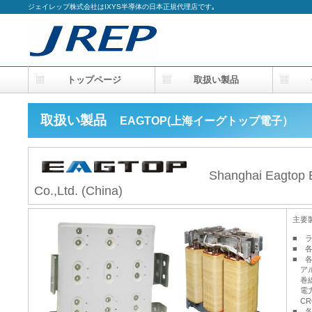
ジェイレップ株式会社はIXYS半導体の日本正規代理店です｡
トップページ
取扱い製品
会
取扱い製品
EAGTOP(上海イーグトップ電子）
Shanghai Eagtop El
Co.,Ltd. (China)
主要
■ 
■ 
■ 
アル
巻線
電力
CR
■ 