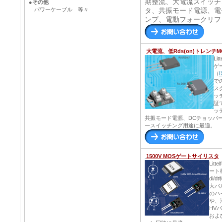
期整流、大電流スイッチ
●
その他
パワーケーブル 等々
タ、共振モード電源、電
ンプ、電動フォークリフ
大電流、低Rds(on)トレンチM
Lit
ゲ
（
で
ス
ッ
証
ッ
共振モード電源、DCチョッパー
ースイッチング用途に最適。
1500V MOSゲートサイリスタ
Litt
ート
di/
大パ
のハ
や、
HV
およ