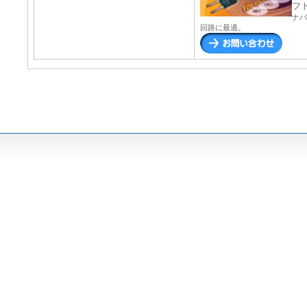
フ
ナバ
回路に最適。