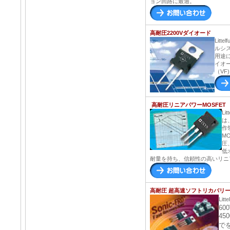
ョン回路に最適。
高耐圧2200Vダイオード
Litte
ルシ
用途に
イオー
（VF
高耐圧リニアパワーMOSFET
Li
は
作
M
圧
低
耐量を持ち、信頼性の高いリニ
高耐圧 超高速ソフトリカバリ
Litt
600
45
で