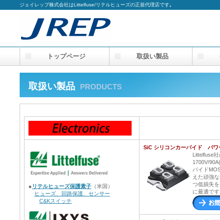
ジェイレップ株式会社はLittelfuse/リテルヒューズの正規代理店です｡
トップページ
取扱い製品
会
取扱い製品
PRODUCTS
SiC シリコンカーバイド パワー
Littelfuse
1700V/
バイドMO
えた頑強な
つ低損失を
●
リテルヒューズ保護素子
（米国）
に最適です
ヒューズ、回路保護、センサー
C&Kスイッチ