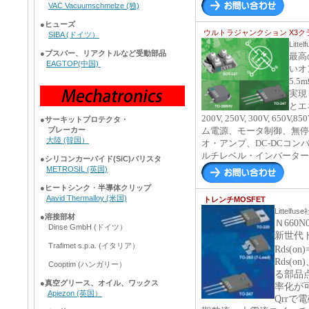
VAC Vacuumschmelze (独)
●
ヒューズ
ウルトラジャンクション X3クラス
SIBA (ドイツ）
Litte
●
ブスバー、リアクトルなど受動部品
最高
EAGTOP(中国)
いオ
5.5
実現
とエ
200V, 250V, 300V, 6
●
サーキットプロテクタ・
ブレーカー
ム電源、モータ制御、無停電
大陸 (韓国）
オ・アンプ、DC-DCコ
ルチレベル・インバーター
●
シリコンカーバイド(SiC)バリスタ
METROSIL (英国)
●
ヒートシンク
・
半導体クリップ
Aavid Thermalloy (米国)
トレンチMOSFET
Littelfus
●
溶接部材
Ｎ660
Dinse GmbH (ドイツ）
新世代ト
Trafimet s.p.a. (イタリア）
Rds(on
Rds(
Cooptim (ハンガリー）
る部品
●
真空グリース、オイル、ワックス
率化が
Apiezon (英国）
Qrrで