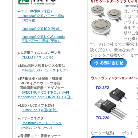
GTO ゲートターンオフ サイ
Littelfu
は、ハ
●
パワー半導体
（米国）
Littelfuse/IXYS パワー半導体
圧は4.
型式検索）
いライ
道用の
Littelfuse/IXYS ICD (米国）
期間ご
Littelfuse/IXYS UK Westcode
った機
平型パワー半導体 (英国）
す。
ぜひ当社までご要求仕
談ください。最適な素子・
●
大容量フィルムコンデンサ
ションをご提案いたします
CELEM (イスラエル)
●
Miba高圧大容量レジスタ製品
Miba(旧EBG） (オーストリア）
ウルトラジャンクション X2 シ
●
RF抵抗器・終端器・減衰器
RF/マイクロウェーブ部品
同軸固定減衰器・アダプター
SPECTRUM CONTROL (旧API
technologies corp. / INMET）(米国）
●
LED・LCDオプト製品
Lumex Inc. (米国/台湾）
●
パワーコネクタ
Positronic /ポジトロニック
(米国/シンガポール）
モーター駆動、ロボット、
●
電源用コア・電流センサー