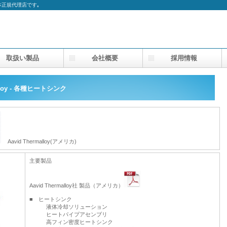
の日本正規代理店です｡
取扱い製品
会社概要
採用情報
alloy - 各種ヒートシンク
Aavid Thermalloy(アメリカ)
主要製品
Aavid Thermalloy社 製品（アメリカ）
■ ヒートシンク
液体冷却ソリューション
ヒートパイプアセンブリ
高フィン密度ヒートシンク