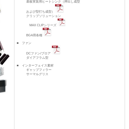
基板実装用ヒートシンク（押出し成型
および型打ち成型）
クリップソリューション
MAX CLIPシリーズ
BGA用各種
■ ファン
DCファン/ブロア
ダイアフラム型
■ インターフェイス素材
ギャップフィラー
サーマルグリス