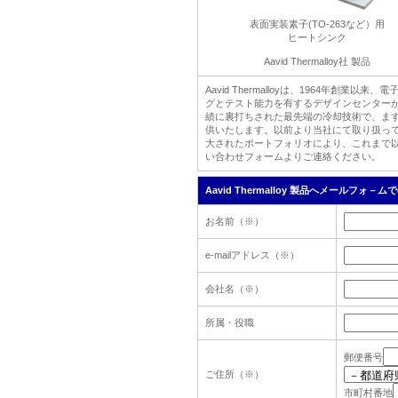
表面実装素子(TO-263など）用
ヒートシンク
Aavid Thermalloy社 製品
Aavid Thermalloyは、1964年
グとテスト能力を有するデザインセンターが
績に裏打ちされた最先端の冷却技術で、ま
供いたします。以前より当社にて取り扱って
大されたポートフォリオにより、これまで
い合わせフォームよりご連絡ください。
Aavid Thermalloy 製品へメールフォ
お名前（※）
e-mailアドレス（※）
会社名（※）
所属・役職
郵便番号
ご住所（※）
市町村番地