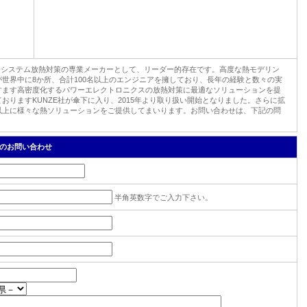
創業以来、電子システム放熱対策の専業メーカーとして、リーダー的存在です。高度な熱モデリン
世界中に8か所、合計100名以上のエンジニアを擁しており、長年の経験と数々の実
すます高密度化するパワーエレクトロニクスの放熱対策に最適なソリューションを提
おりますKUNZE社が傘下に入り、2015年より取り扱い開始となりました。さらに拡
以上に様々な熱ソリューションをご提供してまいります。お問い合わせは、下記の問
－ムでのお問い合わせ
半角英数字でご入力下さい。