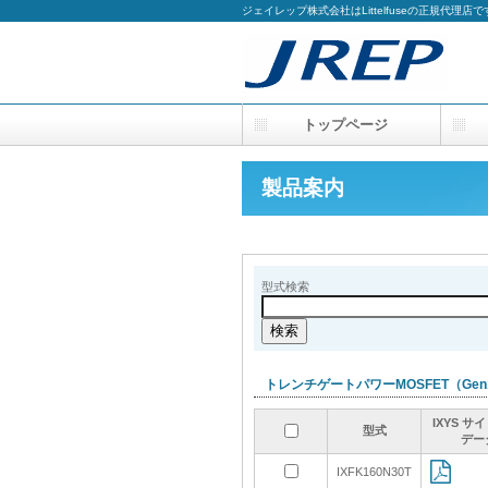
ジェイレップ株式会社はLittelfuseの正規代理店で
トップページ
製品案内
型式検索
トレンチゲートパワーMOSFET（Gen1
IXYS サイ
IXYS サイ
IXYS サイ
IXYS サイ
型式
型式
型式
型式
デー
デー
デー
デー
IXFK160N30T
IXFK160N30T