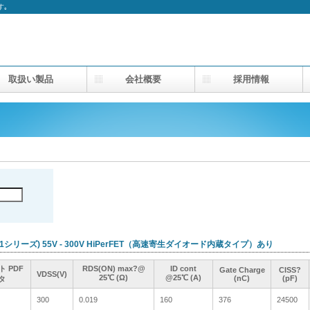
す｡
取扱い製品
会社概要
採用情報
シリーズ) 55V - 300V HiPerFET（高速寄生ダイオード内蔵タイプ）あり
ト PDF
ト PDF
ト PDF
ト PDF
RDS(ON) max?@
RDS(ON) max?@
RDS(ON) max?@
RDS(ON) max?@
ID cont
ID cont
ID cont
ID cont
Gate Charge
Gate Charge
Gate Charge
Gate Charge
CISS?
CISS?
CISS?
CISS?
VDSS(V)
VDSS(V)
VDSS(V)
VDSS(V)
25℃ (Ω)
25℃ (Ω)
25℃ (Ω)
25℃ (Ω)
@25℃ (A)
@25℃ (A)
@25℃ (A)
@25℃ (A)
(nC)
(nC)
(nC)
(nC)
(pF)
(pF)
(pF)
(pF)
タ
タ
タ
タ
300
300
0.019
0.019
160
160
376
376
24500
24500