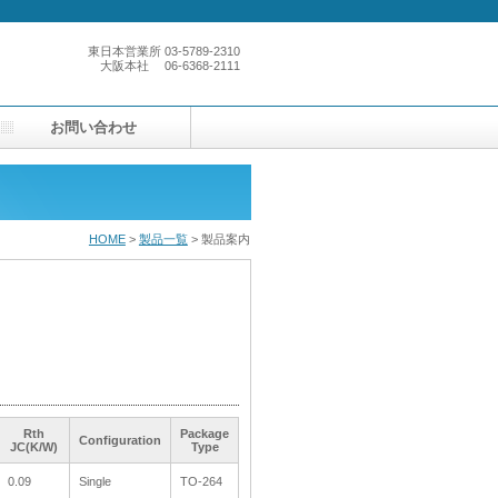
東日本営業所
03-5789-2310
大阪本社
06-6368-2111
お問い合わせ
HOME
>
製品一覧
> 製品案内
Rth
Rth
Rth
Rth
Package
Package
Package
Package
Configuration
Configuration
Configuration
Configuration
JC(K/W)
JC(K/W)
JC(K/W)
JC(K/W)
Type
Type
Type
Type
0.09
0.09
Single
Single
TO-264
TO-264