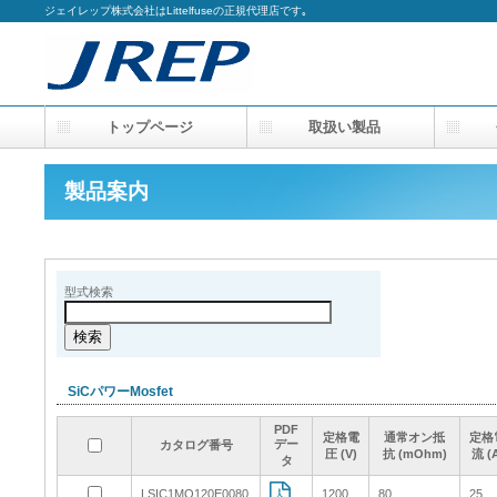
ジェイレップ株式会社はLittelfuseの正規代理店です｡
トップページ
取扱い製品
会
製品案内
型式検索
SiCパワーMosfet
PDF
PDF
PDF
PDF
定格電
定格電
定格電
定格電
通常オン抵
通常オン抵
通常オン抵
通常オン抵
定格
定格
定格
定格
デー
デー
デー
デー
カタログ番号
カタログ番号
カタログ番号
カタログ番号
圧 (V)
圧 (V)
圧 (V)
圧 (V)
抗 (mOhm)
抗 (mOhm)
抗 (mOhm)
抗 (mOhm)
流 (
流 (
流 (
流 (
タ
タ
タ
タ
LSIC1MO120E0080
LSIC1MO120E0080
1200
1200
80
80
25
25