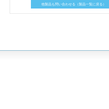
IXFN50N120SIC
IXFN50N120SIC
1200
1200
47
47
50
50
他製品も問い合わせる（製品一覧に戻る）
IXFN50N120SK
IXFN50N120SK
1200
1200
48
48
50
50
IXFN70N120SK
IXFN70N120SK
1200
1200
34
34
70
70
IXFN90N170SK
IXFN90N170SK
1200
1200
35
35
90
90