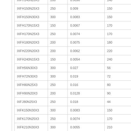
IXFH140N20X3
200
0.0096
140
IXFH150N25X3
250
0.009
150
IXFH150N30X3
300
0.0083
150
IXFH170N15X3
150
0.0067
170
IXFH170N25X3
250
0.0074
170
IXFH180N20X3
200
0.0075
180
IXFH220N20X3
200
0.0062
220
IXFH240N15X3
150
0.0054
240
IXFH56N30X3
300
0.027
56
IXFH72N30X3
300
0.019
72
IXFH80N25X3
250
0.016
80
IXFH90N20X3
200
0.0128
90
IXFJ80N25X3
250
0.018
44
IXFK150N30X3
300
0.0083
150
IXFK170N25X3
250
0.0074
170
IXFK210N30X3
300
0.0055
210