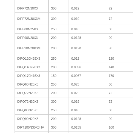
IXFP72N30X3
300
0.019
72
IXFP72N30X3M
300
0.019
72
IXFP80N25X3
250
0.016
80
IXFP90N20X3
200
0.0128
90
IXFP90N20X3M
200
0.0128
90
IXFQ120N25X3
250
0.012
120
IXFQ140N20X3
200
0.0096
140
IXFQ170N15X3
150
0.0067
170
IXFQ60N25X3
250
0.023
60
IXFQ72N20X3
200
0.02
72
IXFQ72N30X3
300
0.019
72
IXFQ80N25X3
250
0.016
80
IXFQ90N20X3
200
0.0128
90
IXFT100N30X3HV
300
0.0135
100