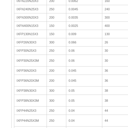
IXFN220N20X3
200
0.0062
160
IXFN240N25X3
250
0.0045
240
IXFN300N20X3
200
0.0035
300
IXFN400N15X3
150
0.0025
400
IXFP130N15X3
150
0.009
130
IXFP26N30X3
300
0.066
26
IXFP30N25X3
250
0.06
30
IXFP30N25X3M
250
0.06
30
IXFP36N20X3
200
0.045
36
IXFP36N20X3M
200
0.045
36
IXFP38N30X3
300
0.05
38
IXFP38N30X3M
300
0.05
38
IXFP44N25X3
250
0.04
44
IXFP44N25X3M
250
0.04
44