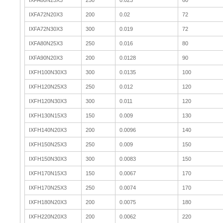
IXFA60N25X3
250
0.023
60
IXFA72N20X3
200
0.02
72
IXFA72N30X3
300
0.019
72
IXFA80N25X3
250
0.016
80
IXFA90N20X3
200
0.0128
90
IXFH100N30X3
300
0.0135
100
IXFH120N25X3
250
0.012
120
IXFH120N30X3
300
0.011
120
IXFH130N15X3
150
0.009
130
IXFH140N20X3
200
0.0096
140
IXFH150N25X3
250
0.009
150
IXFH150N30X3
300
0.0083
150
IXFH170N15X3
150
0.0067
170
IXFH170N25X3
250
0.0074
170
IXFH180N20X3
200
0.0075
180
IXFH220N20X3
200
0.0062
220