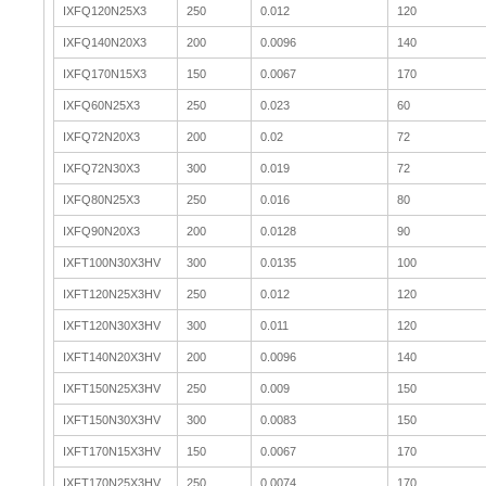
IXFQ120N25X3
250
0.012
120
IXFQ140N20X3
200
0.0096
140
IXFQ170N15X3
150
0.0067
170
IXFQ60N25X3
250
0.023
60
IXFQ72N20X3
200
0.02
72
IXFQ72N30X3
300
0.019
72
IXFQ80N25X3
250
0.016
80
IXFQ90N20X3
200
0.0128
90
IXFT100N30X3HV
300
0.0135
100
IXFT120N25X3HV
250
0.012
120
IXFT120N30X3HV
300
0.011
120
IXFT140N20X3HV
200
0.0096
140
IXFT150N25X3HV
250
0.009
150
IXFT150N30X3HV
300
0.0083
150
IXFT170N15X3HV
150
0.0067
170
IXFT170N25X3HV
250
0.0074
170