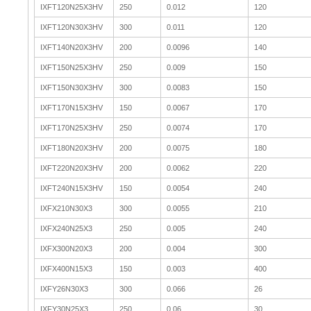
IXFT120N25X3HV
250
0.012
120
IXFT120N30X3HV
300
0.011
120
IXFT140N20X3HV
200
0.0096
140
IXFT150N25X3HV
250
0.009
150
IXFT150N30X3HV
300
0.0083
150
IXFT170N15X3HV
150
0.0067
170
IXFT170N25X3HV
250
0.0074
170
IXFT180N20X3HV
200
0.0075
180
IXFT220N20X3HV
200
0.0062
220
IXFT240N15X3HV
150
0.0054
240
IXFX210N30X3
300
0.0055
210
IXFX240N25X3
250
0.005
240
IXFX300N20X3
200
0.004
300
IXFX400N15X3
150
0.003
400
IXFY26N30X3
300
0.066
26
IXFY30N25X3
250
0.06
30