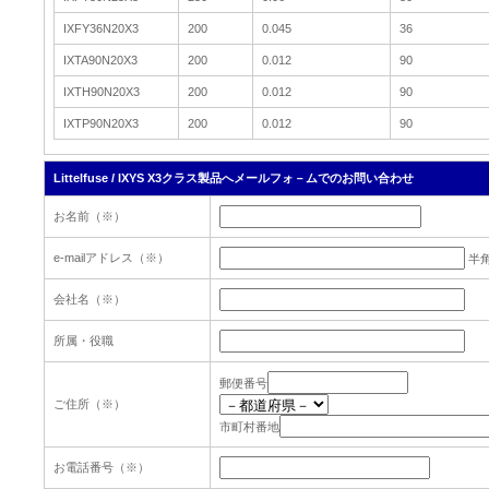
IXFY36N20X3
200
0.045
36
IXTA90N20X3
200
0.012
90
IXTH90N20X3
200
0.012
90
IXTP90N20X3
200
0.012
90
Littelfuse / IXYS X3クラス製品へメールフォ－ムでのお問い合わせ
お名前（※）
e-mailアドレス（※）
半
会社名（※）
所属・役職
郵便番号
ご住所（※）
市町村番地
お電話番号（※）