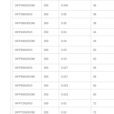
IXFP36N20X3M
200
0.045
36
IXFP38N30X3
300
0.05
38
IXFP38N30X3M
300
0.05
38
IXFP44N25X3
250
0.04
44
IXFP44N25X3M
250
0.04
44
IXFP50N20X3
200
0.03
50
IXFP50N20X3M
200
0.03
50
IXFP56N30X3
300
0.027
56
IXFP56N30X3M
300
0.027
56
IXFP60N25X3
250
0.023
60
IXFP60N25X3M
250
0.023
60
IXFP72N20X3
200
0.02
72
IXFP72N20X3M
200
0.02
72