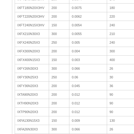
IXFT180N20X3HV
200
0.0075
180
IXFT220N20X3HV
200
0.0062
220
IXFT240N15X3HV
150
0.0054
240
IXFX210N30X3
300
0.0055
210
IXFX240N25X3
250
0.005
240
IXFX300N20X3
200
0.004
300
IXFX400N15X3
150
0.003
400
IXFY26N30X3
300
0.066
26
IXFY30N25X3
250
0.06
30
IXFY36N20X3
200
0.045
36
IXTA90N20X3
200
0.012
90
IXTH90N20X3
200
0.012
90
IXTP90N20X3
200
0.012
90
IXFA130N15X3
150
0.009
130
IXFA26N30X3
300
0.066
26