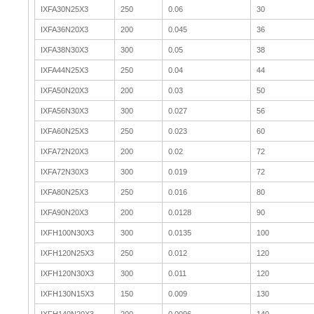
IXFA30N25X3
250
0.06
30
IXFA36N20X3
200
0.045
36
IXFA38N30X3
300
0.05
38
IXFA44N25X3
250
0.04
44
IXFA50N20X3
200
0.03
50
IXFA56N30X3
300
0.027
56
IXFA60N25X3
250
0.023
60
IXFA72N20X3
200
0.02
72
IXFA72N30X3
300
0.019
72
IXFA80N25X3
250
0.016
80
IXFA90N20X3
200
0.0128
90
IXFH100N30X3
300
0.0135
100
IXFH120N25X3
250
0.012
120
IXFH120N30X3
300
0.011
120
IXFH130N15X3
150
0.009
130