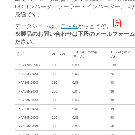
DCコンバータ、ソーラー・インバーター、マ
最適です。
データシートは、
こちら
からどうぞ。
※製品のお問い合わせは下段のメールフォーム
ださい。
RDS(ON) max@
ID cont @25℃
型式
VDSS(V)
25℃ (Ω)
(A)
IXFA130N15X3
150
0.009
130
IXFA26N30X3
300
0.066
26
IXFA30N25X3
250
0.06
30
IXFA36N20X3
200
0.045
36
IXFA38N30X3
300
0.05
38
IXFA44N25X3
250
0.04
44
IXFA50N20X3
200
0.03
50
IXFA56N30X3
300
0.027
56