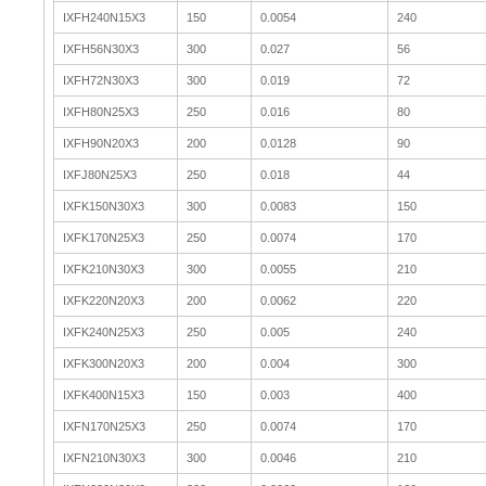
IXFH240N15X3
150
0.0054
240
IXFH56N30X3
300
0.027
56
IXFH72N30X3
300
0.019
72
IXFH80N25X3
250
0.016
80
IXFH90N20X3
200
0.0128
90
IXFJ80N25X3
250
0.018
44
IXFK150N30X3
300
0.0083
150
IXFK170N25X3
250
0.0074
170
IXFK210N30X3
300
0.0055
210
IXFK220N20X3
200
0.0062
220
IXFK240N25X3
250
0.005
240
IXFK300N20X3
200
0.004
300
IXFK400N15X3
150
0.003
400
IXFN170N25X3
250
0.0074
170
IXFN210N30X3
300
0.0046
210