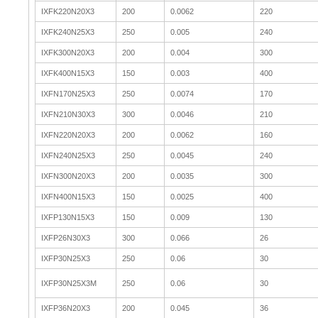
IXFK220N20X3
200
0.0062
220
IXFK240N25X3
250
0.005
240
IXFK300N20X3
200
0.004
300
IXFK400N15X3
150
0.003
400
IXFN170N25X3
250
0.0074
170
IXFN210N30X3
300
0.0046
210
IXFN220N20X3
200
0.0062
160
IXFN240N25X3
250
0.0045
240
IXFN300N20X3
200
0.0035
300
IXFN400N15X3
150
0.0025
400
IXFP130N15X3
150
0.009
130
IXFP26N30X3
300
0.066
26
IXFP30N25X3
250
0.06
30
IXFP30N25X3M
250
0.06
30
IXFP36N20X3
200
0.045
36