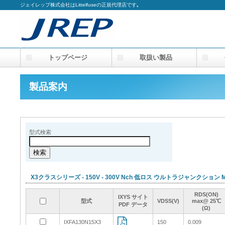
ジェイレップ株式会社はLittelfuseの正規代理店です｡
トップページ
取扱い製品
会
製品案内
型式検索
X3クラスシリーズ - 150V - 300V Nch 低ロス ウルトラジャンクション M
RDS(ON)
RDS(ON)
RDS(ON)
RDS(ON)
IXYS サイト
IXYS サイト
IXYS サイト
IXYS サイト
型式
型式
型式
型式
VDSS(V)
VDSS(V)
VDSS(V)
VDSS(V)
max@ 25℃
max@ 25℃
max@ 25℃
max@ 25℃
PDF データ
PDF データ
PDF データ
PDF データ
(Ω)
(Ω)
(Ω)
(Ω)
IXFA130N15X3
IXFA130N15X3
150
150
0.009
0.009