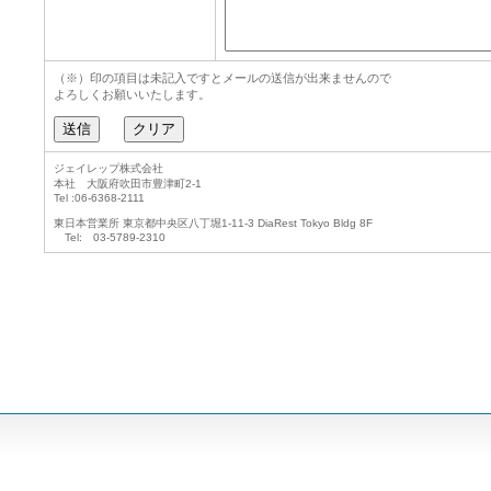
（※）印の項目は未記入ですとメールの送信が出来ませんので
よろしくお願いいたします。
ジェイレップ株式会社
本社 大阪府吹田市豊津町2-1
Tel :06-6368-2111
東日本営業所 東京都中央区八丁堀1-11-3 DiaRest Tokyo Bldg 8F
Tel: 03-5789-2310