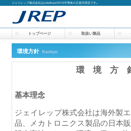
ジェイレップ株式会社はLittelfuse/IXYS半導体の正規代理店です｡
トップページ
取扱い製品
会
環境方針
Kankyo
環 境 方 
基本理念
ジェイレップ株式会社は海外製
品、メカトロニクス製品の日本販