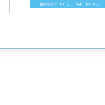
他製品も問い合わせる（製品一覧に戻る）
IXTX400N15X4
IXTX400N15X4
150
150
0.0031
0.0031