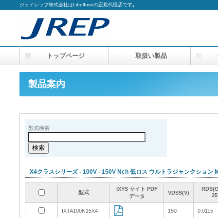
ジェイレップ株式会社はLittelfuseの正規代理店です｡
トップページ
取扱い製品
会
製品案内
型式検索
X4クラスシリーズ - 100V - 150V Nch 低ロス ウルトラジャンクション M
IXYS サイト PDF
IXYS サイト PDF
IXYS サイト PDF
IXYS サイト PDF
RDS(
RDS(
RDS(
RDS(
型式
型式
型式
型式
VDSS(V)
VDSS(V)
VDSS(V)
VDSS(V)
25
25
25
25
データ
データ
データ
データ
IXTA100N15X4
IXTA100N15X4
150
150
0.0115
0.0115