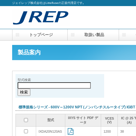
ジェイレップ株式会社はLittelfuseの正規代理店です｡
トップページ
取扱い製品
会
製品案内
型式検索
標準規格シリーズ - 600V～1200V NPT (ノンパンチスルータイプ) IGBT
IXYS サイト PDF デ
IXYS サイト PDF デ
IXYS サイト PDF デ
IXYS サイト PDF デ
IC @ 25 
IC @ 25 
IC @ 25 
IC @ 25 
VCES
VCES
VCES
VCES
型式
型式
型式
型式
(V)
(V)
(V)
(V)
ータ
ータ
ータ
ータ
(A)
(A)
(A)
(A)
IXDA20N120AS
IXDA20N120AS
1200
1200
38
38