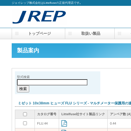
ジェイレップ株式会社はLittelfuseの正規代理店です｡
トップページ
取扱い製品
会
製品案内
型式検索
ミゼット 10x38mm ヒューズ FLU シリーズ - マルチメーター保護
カタログ番号
カタログ番号
カタログ番号
カタログ番号
Littelfuse社サイト製品リンク
Littelfuse社サイト製品リンク
Littelfuse社サイト製品リンク
Littelfuse社サイト製品リンク
アンペア数 (A
アンペア数 (A
アンペア数 (A
アンペア数 (A
FLU.44
FLU.44
0.44
0.44