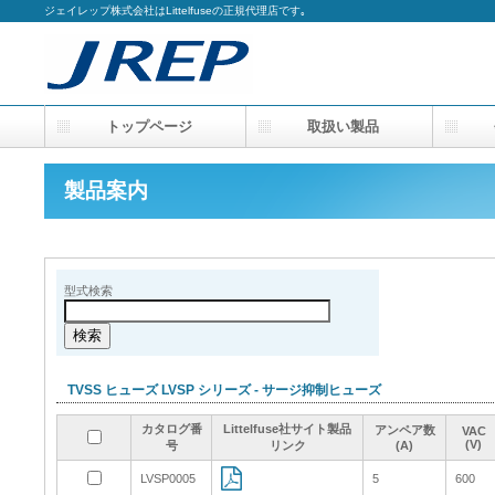
ジェイレップ株式会社はLittelfuseの正規代理店です｡
トップページ
取扱い製品
会
製品案内
型式検索
TVSS ヒューズ LVSP シリーズ - サージ抑制ヒューズ
カタログ番
カタログ番
カタログ番
カタログ番
Littelfuse社サイト製品
Littelfuse社サイト製品
Littelfuse社サイト製品
Littelfuse社サイト製品
アンペア数
アンペア数
アンペア数
アンペア数
VAC
VAC
VAC
VAC
(V)
(V)
(V)
(V)
号
号
号
号
リンク
リンク
リンク
リンク
(A)
(A)
(A)
(A)
LVSP0005
LVSP0005
5
5
600
600