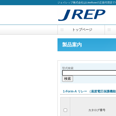
ジェイレップ株式会社はLittelfuseの正規代理店で
トップページ
製品案内
型式検索
1-Form-A リレー （過渡電圧保護機
カタログ番号
カタログ番号
カタログ番号
カタログ番号