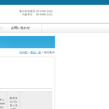
東日本営業所
03-5789-2310
大阪本社
06-6368-2111
お問い合わせ
HOME
>
製品一覧
> 製品案内
出力キ
出力キ
出力キ
出力キ
チン
チン
チン
チン
ャパシ
ャパシ
ャパシ
ャパシ
on/
on/
on/
on/
コメント
コメント
コメント
コメント
タンス
タンス
タンス
タンス
ms）
ms）
ms）
ms）
（pF）
（pF）
（pF）
（pF）