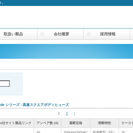
す｡
取扱い製品
会社概要
採用情報
lade シリーズ - 高速スクエアボディヒューズ
1
2
›
lfuse社サイト製品リンク
lfuse社サイト製品リンク
lfuse社サイト製品リンク
lfuse社サイト製品リンク
アンペア数 (A)
アンペア数 (A)
アンペア数 (A)
アンペア数 (A)
遮断定格
遮断定格
遮断定格
遮断定格
溶断特性
溶断特性
溶断特性
溶断特性
ケース
ケース
ケース
ケース
超速断型（FF）
超速断型（FF）
40
40
200kA@700VAC
200kA@700VAC
30
30