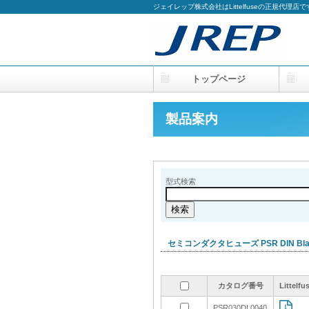
ジェイレップ株式会社はLittelfuseの正規代理店で
トップページ
製品案内
型式検索
セミコンダクタヒューズ PSR DIN B
カタログ番号
カタログ番号
カタログ番号
カタログ番号
Litte
Litte
Litte
Litte
PSR030DL0040
PSR030DL0040