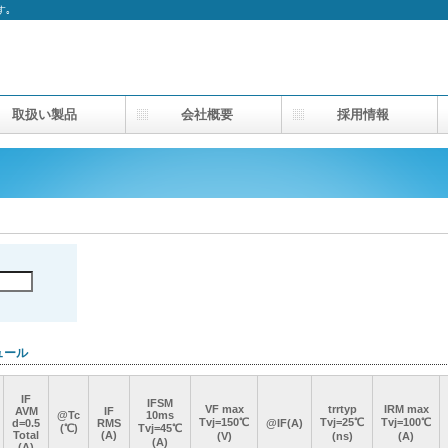
す｡
取扱い製品
会社概要
採用情報
ュール
IF
IF
IF
IF
IFSM
IFSM
IFSM
IFSM
VF max
VF max
VF max
VF max
trrtyp
trrtyp
trrtyp
trrtyp
IRM max
IRM max
IRM max
IRM max
AVM
AVM
AVM
AVM
IF
IF
IF
IF
@Tc
@Tc
@Tc
@Tc
10ms
10ms
10ms
10ms
Tvj=150℃
Tvj=150℃
Tvj=150℃
Tvj=150℃
Tvj=25℃
Tvj=25℃
Tvj=25℃
Tvj=25℃
Tvj=100℃
Tvj=100℃
Tvj=100℃
Tvj=100℃
d=0.5
d=0.5
d=0.5
d=0.5
RMS
RMS
RMS
RMS
@IF(A)
@IF(A)
@IF(A)
@IF(A)
(℃)
(℃)
(℃)
(℃)
Tvj=45℃
Tvj=45℃
Tvj=45℃
Tvj=45℃
Total
Total
Total
Total
(A)
(A)
(A)
(A)
(V)
(V)
(V)
(V)
(ns)
(ns)
(ns)
(ns)
(A)
(A)
(A)
(A)
(A)
(A)
(A)
(A)
(A)
(A)
(A)
(A)