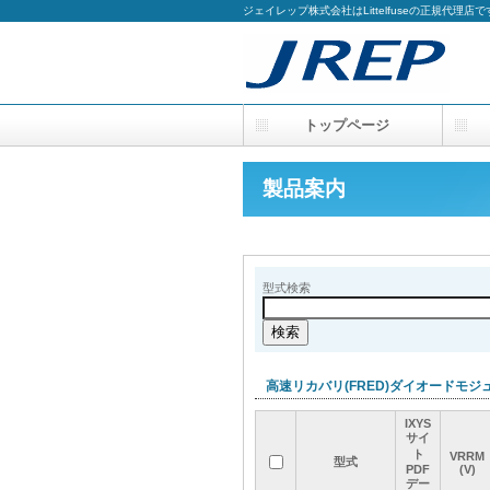
ジェイレップ株式会社はLittelfuseの正規代理店で
トップページ
製品案内
型式検索
高速リカバリ(FRED)ダイオードモジ
IXYS
IXYS
IXYS
IXYS
サイ
サイ
サイ
サイ
ト
ト
ト
ト
VRRM
VRRM
VRRM
VRRM
型式
型式
型式
型式
PDF
PDF
PDF
PDF
(V)
(V)
(V)
(V)
デー
デー
デー
デー