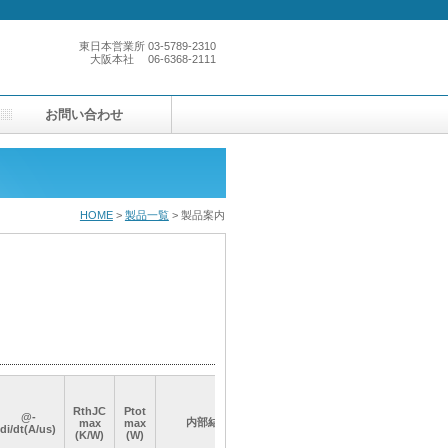
東日本営業所
03-5789-2310
大阪本社
06-6368-2111
お問い合わせ
HOME
>
製品一覧
> 製品案内
RthJC
RthJC
RthJC
RthJC
Ptot
Ptot
Ptot
Ptot
パッケー
パッケー
パッケー
パッケー
@-
@-
@-
@-
内部結線
内部結線
内部結線
内部結線
max
max
max
max
max
max
max
max
di/dt(A/us)
di/dt(A/us)
di/dt(A/us)
di/dt(A/us)
ジ
ジ
ジ
ジ
(K/W)
(K/W)
(K/W)
(K/W)
(W)
(W)
(W)
(W)