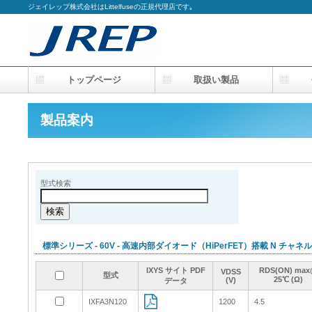
ジェイレップ株式会社はLittelfuseの正規代理店です｡
トップページ
取扱い製品
会
製品案内
型式検索
標準シリーズ - 60V - 高速内部ダイオード（HiPerFET）搭載 N チャネル
IXYS サイト PDF
IXYS サイト PDF
IXYS サイト PDF
IXYS サイト PDF
RDS(ON) ma
RDS(ON) ma
RDS(ON) ma
RDS(ON) ma
VDSS
VDSS
VDSS
VDSS
型式
型式
型式
型式
25℃ (Ω)
25℃ (Ω)
25℃ (Ω)
25℃ (Ω)
(V)
(V)
(V)
(V)
データ
データ
データ
データ
IXFA3N120
IXFA3N120
1200
1200
4.5
4.5