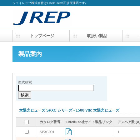
ジェイレップ株式会社はLittelfuseの正規代理店です｡
トップページ
取扱い製品
会
製品案内
型式検索
太陽光ヒューズ SPXC シリーズ - 1500 Vdc 太陽光ヒューズ
カタログ番号
カタログ番号
カタログ番号
カタログ番号
Littelfuse社サイト製品リンク
Littelfuse社サイト製品リンク
Littelfuse社サイト製品リンク
Littelfuse社サイト製品リンク
アンペア数 (A
アンペア数 (A
アンペア数 (A
アンペア数 (A
SPXC001
SPXC001
1
1