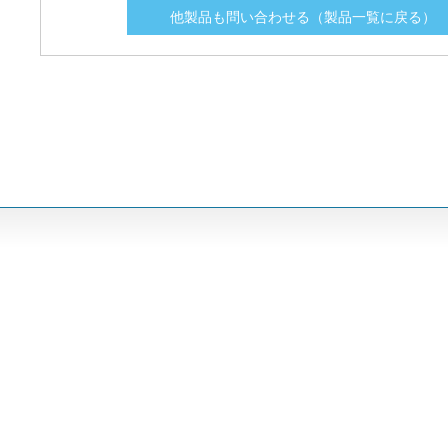
他製品も問い合わせる（製品一覧に戻る）
KLKD009
KLKD009
9
9
KLKD01.5
KLKD01.5
1.5
1.5
KLKD010
KLKD010
10
10
KLKD012
KLKD012
12
12
KLKD015
KLKD015
15
15
KLKD02.5
KLKD02.5
2.5
2.5
KLKD020
KLKD020
20
20
KLKD025
KLKD025
25
25
KLKD03.5
KLKD03.5
3.5
3.5
KLKD030
KLKD030
30
30