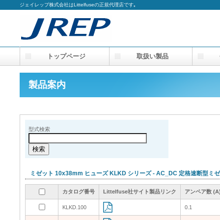
ジェイレップ株式会社はLittelfuseの正規代理店です｡
トップページ
取扱い製品
会
製品案内
型式検索
ミゼット 10x38mm ヒューズ KLKD シリーズ - AC_DC 定格速断型
カタログ番号
カタログ番号
カタログ番号
カタログ番号
Littelfuse社サイト製品リンク
Littelfuse社サイト製品リンク
Littelfuse社サイト製品リンク
Littelfuse社サイト製品リンク
アンペア数 (A
アンペア数 (A
アンペア数 (A
アンペア数 (A
KLKD.100
KLKD.100
0.1
0.1