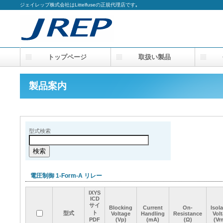
ジェイレップ株式会社はLittelfuseの正規代理店です｡
トップページ
取扱い製品
会
製品案内
型式検索
電圧制御 1-Form-A リレー
IXYS
IXYS
IXYS
IXYS
ICD
ICD
ICD
ICD
サイ
サイ
サイ
サイ
Blocking
Blocking
Blocking
Blocking
Current
Current
Current
Current
On-
On-
On-
On-
Isol
Isol
Isol
Isol
ト
ト
ト
ト
型式
型式
型式
型式
Voltage
Voltage
Voltage
Voltage
Handling
Handling
Handling
Handling
Resistance
Resistance
Resistance
Resistance
Vol
Vol
Vol
Vol
PDF
PDF
PDF
PDF
(Vp)
(Vp)
(Vp)
(Vp)
(mA)
(mA)
(mA)
(mA)
(Ω)
(Ω)
(Ω)
(Ω)
(Vr
(Vr
(Vr
(Vr