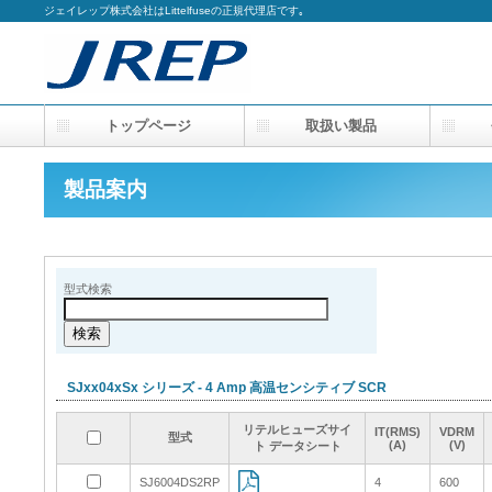
ジェイレップ株式会社はLittelfuseの正規代理店です｡
トップページ
取扱い製品
会
製品案内
型式検索
SJxx04xSx シリーズ - 4 Amp 高温センシティブ SCR
リテルヒューズサイ
リテルヒューズサイ
リテルヒューズサイ
リテルヒューズサイ
IT(RMS)
IT(RMS)
IT(RMS)
IT(RMS)
VDRM
VDRM
VDRM
VDRM
型式
型式
型式
型式
(A)
(A)
(A)
(A)
(V)
(V)
(V)
(V)
ト データシート
ト データシート
ト データシート
ト データシート
SJ6004DS2RP
SJ6004DS2RP
4
4
600
600