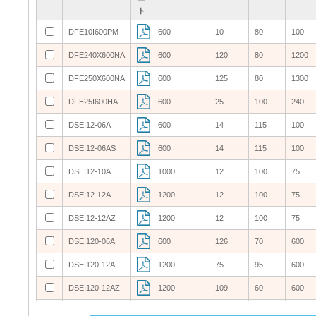
ト
ト
ト
ト
DFE10I600PM
DFE10I600PM
600
600
10
10
80
80
100
100
DFE240X600NA
DFE240X600NA
600
600
120
120
80
80
1200
1200
DFE250X600NA
DFE250X600NA
600
600
125
125
80
80
1300
1300
DFE25I600HA
DFE25I600HA
600
600
25
25
100
100
240
240
DSEI12-06A
DSEI12-06A
600
600
14
14
115
115
100
100
DSEI12-06AS
DSEI12-06AS
600
600
14
14
115
115
100
100
DSEI12-10A
DSEI12-10A
1000
1000
12
12
100
100
75
75
DSEI12-12A
DSEI12-12A
1200
1200
12
12
100
100
75
75
DSEI12-12AZ
DSEI12-12AZ
1200
1200
12
12
100
100
75
75
DSEI120-06A
DSEI120-06A
600
600
126
126
70
70
600
600
DSEI120-12A
DSEI120-12A
1200
1200
75
75
95
95
600
600
DSEI120-12AZ
DSEI120-12AZ
1200
1200
109
109
60
60
600
600
DSEI19-06AS
DSEI19-06AS
600
600
20
20
90
90
100
100