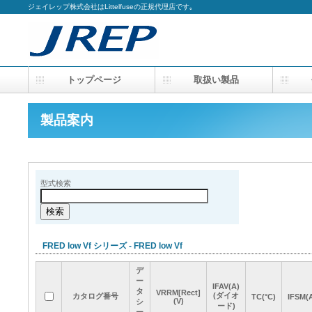
ジェイレップ株式会社はLittelfuseの正規代理店です｡
トップページ
取扱い製品
会
製品案内
型式検索
FRED low Vf シリーズ - FRED low Vf
デ
デ
デ
デ
ー
ー
ー
ー
IFAV(A)
IFAV(A)
IFAV(A)
IFAV(A)
タ
タ
タ
タ
VRRM[Rect]
VRRM[Rect]
VRRM[Rect]
VRRM[Rect]
(ダイオ
(ダイオ
(ダイオ
(ダイオ
カタログ番号
カタログ番号
カタログ番号
カタログ番号
TC(°C)
TC(°C)
TC(°C)
TC(°C)
IFSM(
IFSM(
IFSM(
IFSM(
(V)
(V)
(V)
(V)
シ
シ
シ
シ
ード)
ード)
ード)
ード)
ー
ー
ー
ー