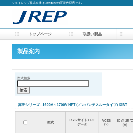
ジェイレップ株式会社はLittelfuseの正規代理店です｡
トップページ
取扱い製品
会
製品案内
型式検索
高圧シリーズ - 1600V～1700V NPT (ノンパンチスルータイプ) IGBT
IXYS サイト PDF
IXYS サイト PDF
IXYS サイト PDF
IXYS サイト PDF
VCES
VCES
VCES
VCES
IC @ 25 ℃
IC @ 25 ℃
IC @ 25 ℃
IC @ 25 ℃
型式
型式
型式
型式
(V)
(V)
(V)
(V)
データ
データ
データ
データ
(A)
(A)
(A)
(A)