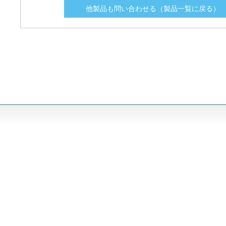
他製品も問い合わせる（製品一覧に戻る）
SPXI02.5-B
SPXI02.5-B
2.5
2.5
SPXI020
SPXI020
20
20
SPXI020-B
SPXI020-B
20
20
SPXI025
SPXI025
25
25
SPXI025-BM
SPXI025-BM
25
25
SPXI025-M
SPXI025-M
25
25
SPXI03.5
SPXI03.5
3.5
3.5
SPXI03.5-B
SPXI03.5-B
3.5
3.5
SPXI030
SPXI030
30
30
SPXI030-BM
SPXI030-BM
30
30
SPXI030-M
SPXI030-M
30
30
SPXI032-BM
SPXI032-BM
32
32
SPXI032-M
SPXI032-M
32
32