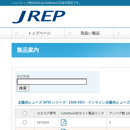
ジェイレップ株式会社はLittelfuseの正規代理店です｡
トップページ
取扱い製品
会
製品案内
型式検索
太陽光ヒューズ SPXI シリーズ - 1500 VDC - インライン太陽光ヒューズ
カタログ番号
カタログ番号
カタログ番号
カタログ番号
Littelfuse社サイト製品リンク
Littelfuse社サイト製品リンク
Littelfuse社サイト製品リンク
Littelfuse社サイト製品リンク
アンペア数 (A
アンペア数 (A
アンペア数 (A
アンペア数 (A
SPXI004
SPXI004
4
4