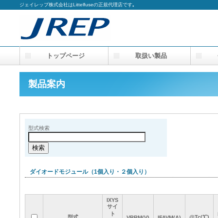
ジェイレップ株式会社はLittelfuseの正規代理店です｡
トップページ
取扱い製品
会
製品案内
型式検索
ダイオードモジュール（1個入り・２個入り）
IXYS
IXYS
IXYS
IXYS
サイ
サイ
サイ
サイ
ト
ト
ト
ト
型式
型式
型式
型式
@Tc(℃)
@Tc(℃)
@Tc(℃)
@Tc(℃)
VRRM(V)
VRRM(V)
VRRM(V)
VRRM(V)
IFAVM(A)
IFAVM(A)
IFAVM(A)
IFAVM(A)