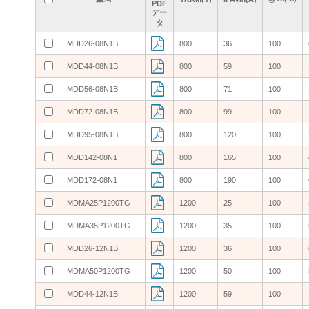
PDF
PDF
PDF
PDF
デー
デー
デー
デー
タ
タ
タ
タ
MDD26-08N1B
MDD26-08N1B
800
800
36
36
100
100
MDD44-08N1B
MDD44-08N1B
800
800
59
59
100
100
MDD56-08N1B
MDD56-08N1B
800
800
71
71
100
100
MDD72-08N1B
MDD72-08N1B
800
800
99
99
100
100
MDD95-08N1B
MDD95-08N1B
800
800
120
120
100
100
MDD142-08N1
MDD142-08N1
800
800
165
165
100
100
MDD172-08N1
MDD172-08N1
800
800
190
190
100
100
MDMA25P1200TG
MDMA25P1200TG
1200
1200
25
25
100
100
MDMA35P1200TG
MDMA35P1200TG
1200
1200
35
35
100
100
MDD26-12N1B
MDD26-12N1B
1200
1200
36
36
100
100
MDMA50P1200TG
MDMA50P1200TG
1200
1200
50
50
100
100
MDD44-12N1B
MDD44-12N1B
1200
1200
59
59
100
100