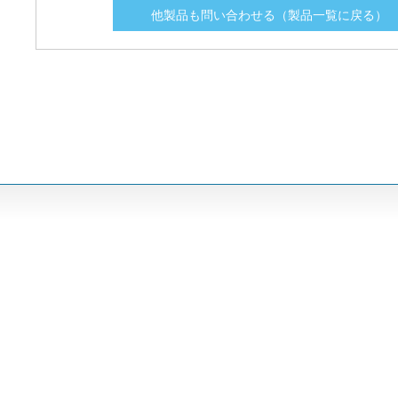
他製品も問い合わせる（製品一覧に戻る）
NLN020.
NLN020.
20
20
NLN025
NLN025
25
25
NLN025.
NLN025.
25
25
NLN030
NLN030
30
30
NLN030.
NLN030.
30
30
NLN035
NLN035
35
35
NLN035.
NLN035.
35
35
NLN040
NLN040
40
40
NLN040.
NLN040.
40
40
NLN045
NLN045
45
45
NLN045.
NLN045.
45
45
NLN050
NLN050
50
50
NLN050.
NLN050.
50
50