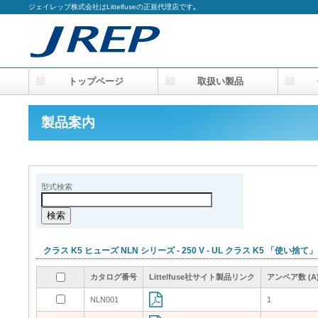
ジェイレップ株式会社はLittelfuseの正規代理店です｡
トップページ
取扱い製品
会
製品案内
型式検索
クラス K5 ヒューズ NLN シリーズ - 250 V - UL クラス K5 「使い捨
カタログ番号
カタログ番号
カタログ番号
カタログ番号
Littelfuse社サイト製品リンク
Littelfuse社サイト製品リンク
Littelfuse社サイト製品リンク
Littelfuse社サイト製品リンク
アンペア数 (A
アンペア数 (A
アンペア数 (A
アンペア数 (A
NLN001
NLN001
1
1