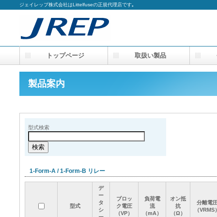
ジェイレップ株式会社はLittelfuseの正規代理店です｡
トップページ
取扱い製品
会
製品案内
型式検索
1-Form-A / 1-Form-B リレー
デ
デ
デ
デ
ー
ー
ー
ー
ブロッ
ブロッ
ブロッ
ブロッ
負荷電
負荷電
負荷電
負荷電
オン抵
オン抵
オン抵
オン抵
タ
タ
タ
タ
分離電
分離電
分離電
分離電
型式
型式
型式
型式
ク電圧
ク電圧
ク電圧
ク電圧
流
流
流
流
抗
抗
抗
抗
シ
シ
シ
シ
（VRMS
（VRMS
（VRMS
（VRMS
（VP）
（VP）
（VP）
（VP）
（mA）
（mA）
（mA）
（mA）
（Ω）
（Ω）
（Ω）
（Ω）
ー
ー
ー
ー