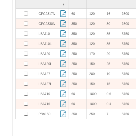
ト
ト
ト
ト
CPC2317N
CPC2317N
60
60
120
120
16
16
1500
1500
CPC2330N
CPC2330N
350
350
120
120
30
30
1500
1500
LBA110
LBA110
350
350
120
120
35
35
3750
3750
LBA110L
LBA110L
350
350
120
120
35
35
3750
3750
LBA120
LBA120
250
250
170
170
20
20
3750
3750
LBA120L
LBA120L
250
250
150
150
25
25
3750
3750
LBA127
LBA127
250
250
200
200
10
10
3750
3750
LBA127L
LBA127L
250
250
150
150
15
15
3750
3750
LBA710
LBA710
60
60
1000
1000
0.6
0.6
3750
3750
LBA716
LBA716
60
60
1000
1000
0.4
0.4
3750
3750
PBA150
PBA150
250
250
250
250
7
7
3750
3750