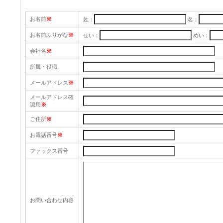
お名前
※
姓：
名：
お名前ふりがな
※
せい：
めい：
会社名
※
所属・役職
メールアドレス
※
メールアドレス確
認用
※
ご住所
※
お電話番号
※
ファックス番号
お問い合わせ内容