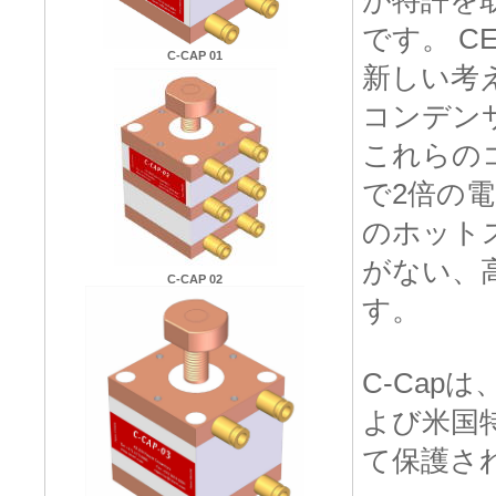
が特許を
です。 C
C-CAP 01
新しい考
コンデン
これらの
で2倍の
のホット
がない、
C-CAP 02
す。
C-Capは
よび米国特
て保護さ