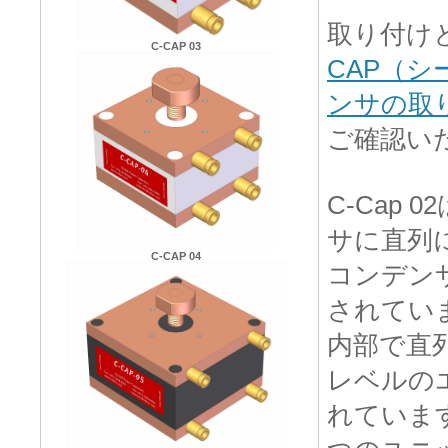
取り付け
C-CAP 03
CAP（
ンサの取
ご確認い
C-Cap 
サに直列
C-CAP 04
コンデン
されていま
内部で直
レベルの
れていま