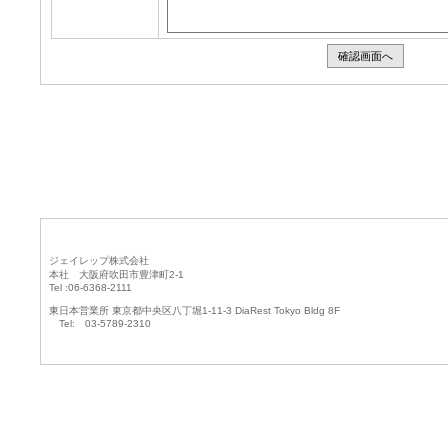
確認画面へ
ジェイレップ株式会社
本社 大阪府吹田市豊津町2-1
Tel :06-6368-2111
東日本営業所 東京都中央区八丁堀1-11-3 DiaRest Tokyo Bldg 8F
Tel: 03-5789-2310